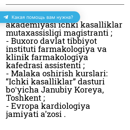
- Toshkent tibbiyot
Какая помощь вам нужна?
akademiyasi ichki kasalliklar
mutaxassisligi magistranti ;
- Buxoro davlat tibbiyot
instituti farmakologiya va
klinik farmakologiya
kafedrasi assistenti ;
- Malaka oshirish kurslari:
“Ichki kasalliklar” dasturi
boʻyicha Janubiy Koreya,
Toshkent ;
- Evropa kardiologiya
jamiyati a'zosi .