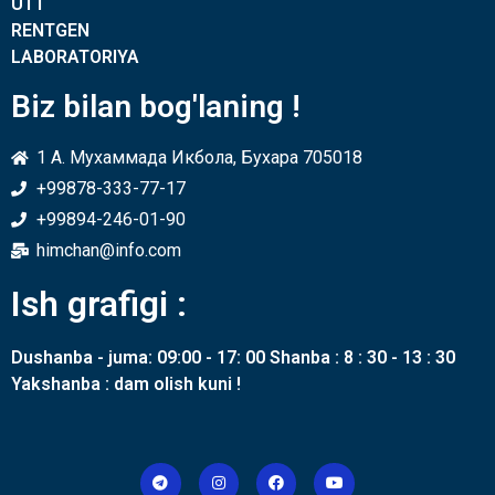
UTT
RENTGEN
LABORATORIYA
Biz bilan bog'laning !
1 A. Мухаммада Икбола, Бухара 705018
+99878-333-77-17
+99894-246-01-90
himchan@info.com
Ish grafigi :
Dushanba - juma: 09:00 - 17: 00 Shanba : 8 : 30 - 13 : 30
Yakshanba : dam olish kuni !