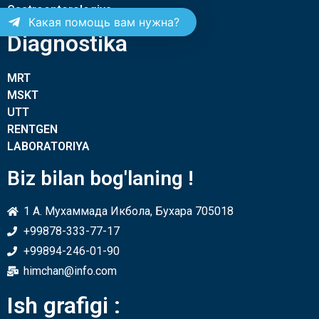
Gastroenterologiya
Какая помощь вам нужна?
Diagnostika
MRT
MSKT
UTT
RENTGEN
LABORATORIYA
Biz bilan bog'laning !
1 A. Мухаммада Икбола, Бухара 705018
+99878-333-77-17
+99894-246-01-90
himchan@info.com
Ish grafigi :